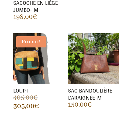
SACOCHE EN LIÈGE
JUMBO- M
198,00
€
Promo !
LOUP I
SAC BANDOULIÈRE
L’ARAIGNÉE-M
Le
405,00
€
150,00
€
prix
Le
305,00
€
initial
prix
était :
actuel
405,00€.
est :