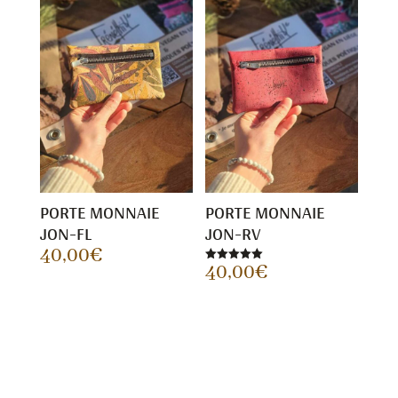
PORTE MONNAIE
PORTE MONNAIE
JON-FL
JON-RV
40,00
€
40,00
€
Note
5.00
sur 5