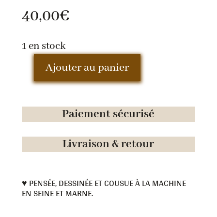
40,00
€
1 en stock
Ajouter au panier
quantité
de
Porte
Paiement sécurisé
monnaie
JON-
Livraison & retour
N
♥ PENSÉE, DESSINÉE ET COUSUE À LA MACHINE
EN SEINE ET MARNE.