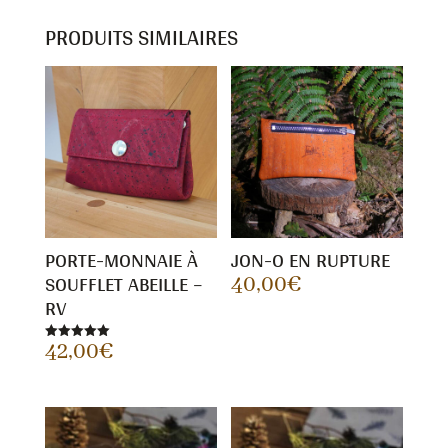
PRODUITS SIMILAIRES
PORTE-MONNAIE À
JON-O EN RUPTURE
SOUFFLET ABEILLE –
40,00
€
RV
42,00
€
Note
5.00
sur 5