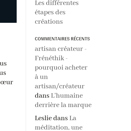
Les différentes
étapes des
créations
COMMENTAIRES RÉCENTS
artisan créateur -
Frénéthik -
ous
pourquoi acheter
ous
à un
 cœur
artisan/créateur
dans
L’humaine
derrière la marque
Leslie
dans
La
méditation, une