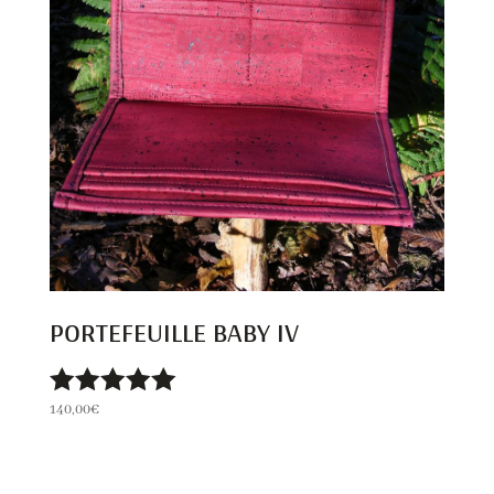
PORTEFEUILLE BABY IV
140,00
€
Note
5.00
sur 5