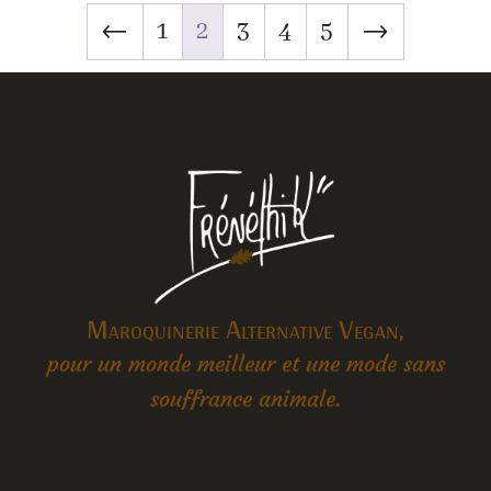
←
1
2
3
4
5
→
Maroquinerie Alternative Vegan,
pour un monde meilleur et une mode sans
souffrance animale.