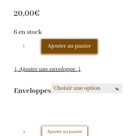
20,00
€
6 en stock
quantité
Ajouter au panier
de
Lot
↓ Ajouter une enveloppe ↓
6
cartes
de
Enveloppes
Noël
quantité
Ajouter au panier