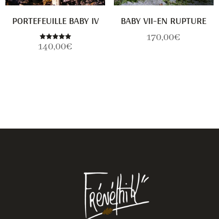
PORTEFEUILLE BABY IV
BABY VII-EN RUPTURE
170,00
€
140,00
€
Note
5.00
sur 5