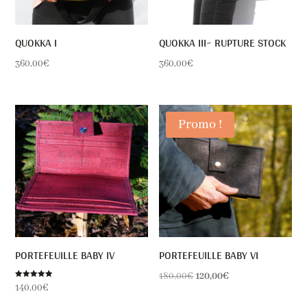
QUOKKA I
QUOKKA III~ RUPTURE STOCK
360,00
€
360,00
€
Promo !
PORTEFEUILLE BABY IV
PORTEFEUILLE BABY VI
Le
Le
180,00
€
120,00
€
Note
140,00
€
5.00
prix
prix
sur 5