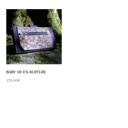
initial
actuel
était :
est :
180,00€.
120,00€.
BABY VII-EN RUPTURE
170,00
€